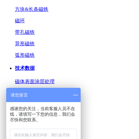
方块&长条磁铁
磁环
带孔磁铁
异形磁铁
弧形磁铁
技术数据
磁体表面涂层处理
烧结钕铁硼磁体的磁性能
请您留言
工厂设备
感谢您的关注，当前客服人员不在
线，请填写一下您的信息，我们会
测试设备
尽快和您联系。
生产设备