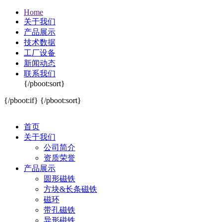
Home
关于我们
产品展示
技术数据
工厂设备
新闻动态
联系我们
{/pboot:sort}
{/pboot:if} {/pboot:sort}
首页
关于我们
公司简介
资质荣誉
产品展示
圆形磁铁
方块&长条磁铁
磁环
带孔磁铁
异形磁铁