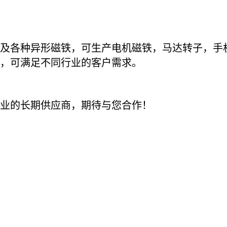
及各种异形磁铁，可生产电机磁铁，马达转子，手
，可满足不同行业的客户需求。
业的长期供应商，期待与您合作！