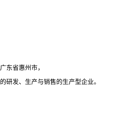
广东省惠州市，
的研发、生产与销售的生产型企业。