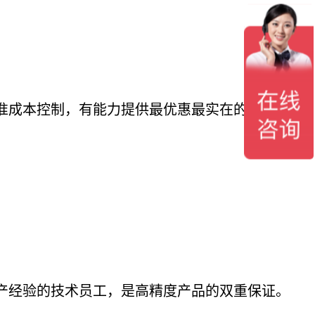
准成本控制，有能力提供最优惠最实在的价格。
产经验的技术员工，是高精度产品的双重保证。